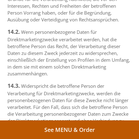
Interessen, Rechten und Freiheiten der betroffenen
Person Vorrang haben, oder für die Begründung,
Ausübung oder Verteidigung von Rechtsansprüchen.
14.2.
Wenn personenbezogene Daten für
Direktmarketingzwecke verarbeitet werden, hat die
betroffene Person das Recht, der Verarbeitung dieser
Daten zu diesem Zweck jederzeit zu widersprechen,
einschließlich der Erstellung von Profilen in dem Umfang,
in dem sie mit einem solchen Direktmarketing
zusammenhängen.
14.3.
Widerspricht die betroffene Person der
Verarbeitung für Direktmarketingzwecke, werden die
personenbezogenen Daten für diese Zwecke nicht länger
verarbeitet. Für den Fall, dass sich die betroffene Person
die Verarbeitung personenbezogener Daten zum Zwecke
des Direktmarketings separat und ohne Verbindung zu
einer anderen Handlung entscheidet, einschließlich durch
See MENU & Order
Aktivieren eines Akzeptanzknopfes für die Verarbeitung