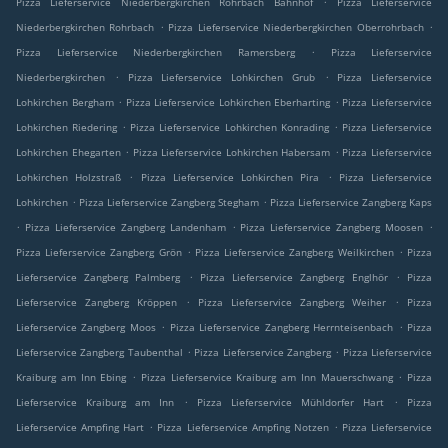
Pizza Lieferservice Niederbergkirchen Rohrbach Bahnhof
Pizza Lieferservice
.
.
Niederbergkirchen Rohrbach
Pizza Lieferservice Niederbergkirchen Oberrohrbach
.
Pizza Lieferservice Niederbergkirchen Ramersberg
Pizza Lieferservice
.
.
Niederbergkirchen
Pizza Lieferservice Lohkirchen Grub
Pizza Lieferservice
.
.
Lohkirchen Bergham
Pizza Lieferservice Lohkirchen Eberharting
Pizza Lieferservice
.
.
Lohkirchen Riedering
Pizza Lieferservice Lohkirchen Konrading
Pizza Lieferservice
.
.
Lohkirchen Ehegarten
Pizza Lieferservice Lohkirchen Habersam
Pizza Lieferservice
.
.
Lohkirchen Holzstraß
Pizza Lieferservice Lohkirchen Pira
Pizza Lieferservice
.
.
Lohkirchen
Pizza Lieferservice Zangberg Stegham
Pizza Lieferservice Zangberg Kaps
.
.
.
Pizza Lieferservice Zangberg Landenham
Pizza Lieferservice Zangberg Moosen
.
.
Pizza Lieferservice Zangberg Grön
Pizza Lieferservice Zangberg Weilkirchen
Pizza
.
.
Lieferservice Zangberg Palmberg
Pizza Lieferservice Zangberg Englhör
Pizza
.
.
Lieferservice Zangberg Kröppen
Pizza Lieferservice Zangberg Weiher
Pizza
.
.
Lieferservice Zangberg Moos
Pizza Lieferservice Zangberg Herrnteisenbach
Pizza
.
.
Lieferservice Zangberg Taubenthal
Pizza Lieferservice Zangberg
Pizza Lieferservice
.
.
Kraiburg am Inn Ebing
Pizza Lieferservice Kraiburg am Inn Mauerschwang
Pizza
.
.
Lieferservice Kraiburg am Inn
Pizza Lieferservice Mühldorfer Hart
Pizza
.
.
Lieferservice Ampfing Hart
Pizza Lieferservice Ampfing Notzen
Pizza Lieferservice