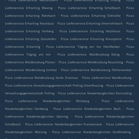
Pizza Lieferservice Mettenheim
Pizza Lieferservice Erharting Frixing
Pizza
.
.
Lieferservice Erharting Maxing
Pizza Lieferservice Erharting Schoßbach
Pizza
.
.
Lieferservice Erharting Rohrbach
Pizza Lieferservice Erharting Ödmühle
Pizza
.
.
Lieferservice Erharting Neuhäusl
Pizza Lieferservice Erharting Unterrohrbach
Pizza
.
.
Lieferservice Erharting Vorberg
Pizza Lieferservice Erharting Hochhaus
Pizza
.
.
Lieferservice Erharting Günzkofen
Pizza Lieferservice Erharting Kreuzpoint
Pizza
.
.
Lieferservice Erharting
Pizza Lieferservice Töging am Inn Höchfelden
Pizza
.
.
Lieferservice Töging am Inn
Pizza Lieferservice Waldkraiburg Ebing
Pizza
.
.
Lieferservice Waldkraiburg Pürten
Pizza Lieferservice Waldkraiburg Rausching
Pizza
.
.
Lieferservice Waldkraiburg Innthal
Pizza Lieferservice Waldkraiburg Föhrenwinkel
.
.
Pizza Lieferservice Waldkraiburg Sankt Erasmus
Pizza Lieferservice Waldkraiburg
.
Pizza Lieferservice Verwaltungsgemeinschaft Polling Unterflossing
Pizza Lieferservice
.
.
Verwaltungsgemeinschaft Polling
Pizza Lieferservice Niederbergkirchen Kainrading
.
Pizza Lieferservice Niederbergkirchen Wimberg
Pizza Lieferservice
.
.
Niederbergkirchen Haidberg
Pizza Lieferservice Niederbergkirchen Bach
Pizza
.
Lieferservice Niederbergkirchen Gehring
Pizza Lieferservice Niederbergkirchen
.
.
Schoßbach
Pizza Lieferservice Niederbergkirchen Franzenseck
Pizza Lieferservice
.
.
Niederbergkirchen Wotzing
Pizza Lieferservice Niederbergkirchen Großhiebing
.