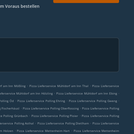
Im Voraus bestellen
.
.
rf am Inn Mößling
Pizza Lieferservice Mühldorf am Inn Thal
Pizza Lieferservice
.
.
ieferservice Mühldorf am Inn Hölzling
Pizza Lieferservice Mühldorf am Inn Ebing
.
.
.
Polling Öd
Pizza Lieferservice Polling Ehring
Pizza Lieferservice Polling Gweng
.
.
g Fischerhäusl
Pizza Lieferservice Polling Oberflossing
Pizza Lieferservice Polling
.
.
ice Polling Grünbach
Pizza Lieferservice Polling Ploier
Pizza Lieferservice Polling
.
.
ferservice Polling Asthal
Pizza Lieferservice Polling Dietlham
Pizza Lieferservice
.
.
im Holzen
Pizza Lieferservice Mettenheim Hart
Pizza Lieferservice Mettenheim