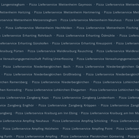
.
.
m Langenstegham
Pizza Lieferservice Mettenheim Gaymoos
Pizza Lieferservice Metten
.
.
 Mettenheim Haitzing
Pizza Lieferservice Mettenheim Hartmering
Pizza Lieferservice Me
.
.
ferservice Mettenheim Metzenstegham
Pizza Lieferservice Mettenheim Neuhaus
Pizza Li
.
.
n
Pizza Lieferservice Mettenheim Hechfelden
Pizza Lieferservice Mettenheim Fisching
.
.
a Lieferservice Erharting Rohrbach
Pizza Lieferservice Erharting Ödmühle
Pizza Liefer
.
.
ieferservice Erharting Günzkofen
Pizza Lieferservice Erharting Kreuzpoint
Pizza Lieferser
.
.
dkraiburg Pürten
Pizza Lieferservice Waldkraiburg Rausching
Pizza Lieferservice Waldkrai
.
ice Verwaltungsgemeinschaft Polling Unterflossing
Pizza Lieferservice Verwaltungsgemeinsch
.
.
Pizza Lieferservice Niederbergkirchen Bach
Pizza Lieferservice Niederbergkirchen G
.
.
Pizza Lieferservice Niederbergkirchen Großhiebing
Pizza Lieferservice Niederbergkir
.
.
kirchen Ramersberg
Pizza Lieferservice Niederbergkirchen
Pizza Lieferservice Lohkirche
.
.
rchen Konrading
Pizza Lieferservice Lohkirchen Ehegarten
Pizza Lieferservice Lohkirchen 
.
.
izza Lieferservice Zangberg Kaps
Pizza Lieferservice Zangberg Landenham
Pizza Liefer
.
.
rvice Zangberg Englhör
Pizza Lieferservice Zangberg Kröppen
Pizza Lieferservice Zang
.
.
Zangberg
Pizza Lieferservice Kraiburg am Inn Ebing
Pizza Lieferservice Kraiburg am Inn 
.
.
za Lieferservice Ampfing Neuhaus
Pizza Lieferservice Ampfing Schicking
Pizza Lieferservic
.
.
.
Pizza Lieferservice Ampfing Holzheim
Pizza Lieferservice Ampfing Point
Pizza Lieferser
.
.
.
ing Furth
Pizza Lieferservice Ampfing
Pizza Lieferservice Pleiskirchen Güntering
Pizza L