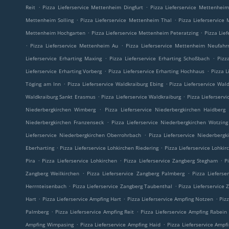
.
.
Reit
Pizza Lieferservice Mettenheim Dingfurt
Pizza Lieferservice Mettenhei
.
.
Mettenheim Solling
Pizza Lieferservice Mettenheim Thal
Pizza Lieferservice
.
.
Mettenheim Hochgarten
Pizza Lieferservice Mettenheim Peteratzing
Pizza Lie
.
.
Pizza Lieferservice Mettenheim Au
Pizza Lieferservice Mettenheim Neufahr
.
.
Lieferservice Erharting Maxing
Pizza Lieferservice Erharting Schoßbach
Pizz
.
.
Lieferservice Erharting Vorberg
Pizza Lieferservice Erharting Hochhaus
Pizza L
.
.
Töging am Inn
Pizza Lieferservice Waldkraiburg Ebing
Pizza Lieferservice Wal
.
.
Waldkraiburg Sankt Erasmus
Pizza Lieferservice Waldkraiburg
Pizza Lieferserv
.
Niederbergkirchen Wimberg
Pizza Lieferservice Niederbergkirchen Haidberg
.
Niederbergkirchen Franzenseck
Pizza Lieferservice Niederbergkirchen Wotzing
.
Lieferservice Niederbergkirchen Oberrohrbach
Pizza Lieferservice Niederberg
.
.
Eberharting
Pizza Lieferservice Lohkirchen Riedering
Pizza Lieferservice Lohki
.
.
.
Pira
Pizza Lieferservice Lohkirchen
Pizza Lieferservice Zangberg Stegham
P
.
.
Zangberg Weilkirchen
Pizza Lieferservice Zangberg Palmberg
Pizza Lieferse
.
.
Herrnteisenbach
Pizza Lieferservice Zangberg Taubenthal
Pizza Lieferservice 
.
.
.
Hart
Pizza Lieferservice Ampfing Hart
Pizza Lieferservice Ampfing Notzen
Piz
.
.
Palmberg
Pizza Lieferservice Ampfing Reit
Pizza Lieferservice Ampfing Rabein
.
.
Ampfing Wimpasing
Pizza Lieferservice Ampfing Haid
Pizza Lieferservice Ampf