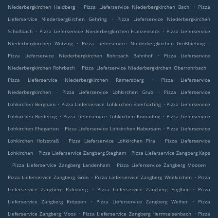
.
.
Niederbergkirchen Haidberg
Pizza Lieferservice Niederbergkirchen Bach
Pizza
.
Lieferservice Niederbergkirchen Gehring
Pizza Lieferservice Niederbergkirchen
.
.
Schoßbach
Pizza Lieferservice Niederbergkirchen Franzenseck
Pizza Lieferservice
.
.
Niederbergkirchen Wotzing
Pizza Lieferservice Niederbergkirchen Großhiebing
.
Pizza Lieferservice Niederbergkirchen Rohrbach Bahnhof
Pizza Lieferservice
.
.
Niederbergkirchen Rohrbach
Pizza Lieferservice Niederbergkirchen Oberrohrbach
.
Pizza Lieferservice Niederbergkirchen Ramersberg
Pizza Lieferservice
.
.
Niederbergkirchen
Pizza Lieferservice Lohkirchen Grub
Pizza Lieferservice
.
.
Lohkirchen Bergham
Pizza Lieferservice Lohkirchen Eberharting
Pizza Lieferservice
.
.
Lohkirchen Riedering
Pizza Lieferservice Lohkirchen Konrading
Pizza Lieferservice
.
.
Lohkirchen Ehegarten
Pizza Lieferservice Lohkirchen Habersam
Pizza Lieferservice
.
.
Lohkirchen Holzstraß
Pizza Lieferservice Lohkirchen Pira
Pizza Lieferservice
.
.
Lohkirchen
Pizza Lieferservice Zangberg Stegham
Pizza Lieferservice Zangberg Kaps
.
.
.
Pizza Lieferservice Zangberg Landenham
Pizza Lieferservice Zangberg Moosen
.
.
Pizza Lieferservice Zangberg Grön
Pizza Lieferservice Zangberg Weilkirchen
Pizza
.
.
Lieferservice Zangberg Palmberg
Pizza Lieferservice Zangberg Englhör
Pizza
.
.
Lieferservice Zangberg Kröppen
Pizza Lieferservice Zangberg Weiher
Pizza
.
.
Lieferservice Zangberg Moos
Pizza Lieferservice Zangberg Herrnteisenbach
Pizza