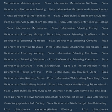
.
.
Mettenheim Metzenstegham
Pizza Lieferservice Mettenheim Neuhaus
Pizza
.
Lieferservice Mettenheim Ernsting
Pizza Lieferservice Mettenheim Gumattenkirchen
.
.
.
Pizza Lieferservice Mettenheim Au
Pizza Lieferservice Mettenheim Neufahrn
.
Pizza Lieferservice Mettenheim Hechfelden
Pizza Lieferservice Mettenheim Fisching
.
.
.
Pizza Lieferservice Mettenheim
Pizza Lieferservice Erharting Frixing
Pizza
.
.
Lieferservice Erharting Maxing
Pizza Lieferservice Erharting Schoßbach
Pizza
.
.
Lieferservice Erharting Rohrbach
Pizza Lieferservice Erharting Ödmühle
Pizza
.
.
Lieferservice Erharting Neuhäusl
Pizza Lieferservice Erharting Unterrohrbach
Pizza
.
.
Lieferservice Erharting Vorberg
Pizza Lieferservice Erharting Hochhaus
Pizza
.
.
Lieferservice Erharting Günzkofen
Pizza Lieferservice Erharting Kreuzpoint
Pizza
.
.
Lieferservice Erharting
Pizza Lieferservice Töging am Inn Höchfelden
Pizza
.
.
Lieferservice Töging am Inn
Pizza Lieferservice Waldkraiburg Ebing
Pizza
.
.
Lieferservice Waldkraiburg Pürten
Pizza Lieferservice Waldkraiburg Rausching
Pizza
.
.
Lieferservice Waldkraiburg Innthal
Pizza Lieferservice Waldkraiburg Föhrenwinkel
.
.
Pizza Lieferservice Waldkraiburg Sankt Erasmus
Pizza Lieferservice Waldkraiburg
.
Pizza Lieferservice Verwaltungsgemeinschaft Polling Unterflossing
Pizza Lieferservice
.
.
Verwaltungsgemeinschaft Polling
Pizza Lieferservice Niederbergkirchen Kainrading
.
Pizza Lieferservice Niederbergkirchen Wimberg
Pizza Lieferservice