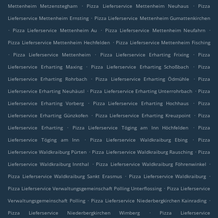
.
.
Mettenheim Metzenstegham
Pizza Lieferservice Mettenheim Neuhaus
Pizza
.
Lieferservice Mettenheim Ernsting
Pizza Lieferservice Mettenheim Gumattenkirchen
.
.
.
Pizza Lieferservice Mettenheim Au
Pizza Lieferservice Mettenheim Neufahrn
.
Pizza Lieferservice Mettenheim Hechfelden
Pizza Lieferservice Mettenheim Fisching
.
.
.
Pizza Lieferservice Mettenheim
Pizza Lieferservice Erharting Frixing
Pizza
.
.
Lieferservice Erharting Maxing
Pizza Lieferservice Erharting Schoßbach
Pizza
.
.
Lieferservice Erharting Rohrbach
Pizza Lieferservice Erharting Ödmühle
Pizza
.
.
Lieferservice Erharting Neuhäusl
Pizza Lieferservice Erharting Unterrohrbach
Pizza
.
.
Lieferservice Erharting Vorberg
Pizza Lieferservice Erharting Hochhaus
Pizza
.
.
Lieferservice Erharting Günzkofen
Pizza Lieferservice Erharting Kreuzpoint
Pizza
.
.
Lieferservice Erharting
Pizza Lieferservice Töging am Inn Höchfelden
Pizza
.
.
Lieferservice Töging am Inn
Pizza Lieferservice Waldkraiburg Ebing
Pizza
.
.
Lieferservice Waldkraiburg Pürten
Pizza Lieferservice Waldkraiburg Rausching
Pizza
.
.
Lieferservice Waldkraiburg Innthal
Pizza Lieferservice Waldkraiburg Föhrenwinkel
.
.
Pizza Lieferservice Waldkraiburg Sankt Erasmus
Pizza Lieferservice Waldkraiburg
.
Pizza Lieferservice Verwaltungsgemeinschaft Polling Unterflossing
Pizza Lieferservice
.
.
Verwaltungsgemeinschaft Polling
Pizza Lieferservice Niederbergkirchen Kainrading
.
Pizza Lieferservice Niederbergkirchen Wimberg
Pizza Lieferservice