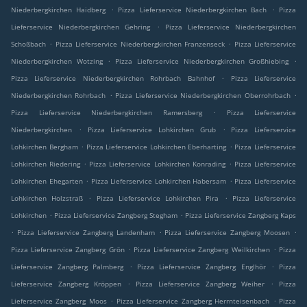
.
.
Niederbergkirchen Haidberg
Pizza Lieferservice Niederbergkirchen Bach
Pizza
.
Lieferservice Niederbergkirchen Gehring
Pizza Lieferservice Niederbergkirchen
.
.
Schoßbach
Pizza Lieferservice Niederbergkirchen Franzenseck
Pizza Lieferservice
.
.
Niederbergkirchen Wotzing
Pizza Lieferservice Niederbergkirchen Großhiebing
.
Pizza Lieferservice Niederbergkirchen Rohrbach Bahnhof
Pizza Lieferservice
.
.
Niederbergkirchen Rohrbach
Pizza Lieferservice Niederbergkirchen Oberrohrbach
.
Pizza Lieferservice Niederbergkirchen Ramersberg
Pizza Lieferservice
.
.
Niederbergkirchen
Pizza Lieferservice Lohkirchen Grub
Pizza Lieferservice
.
.
Lohkirchen Bergham
Pizza Lieferservice Lohkirchen Eberharting
Pizza Lieferservice
.
.
Lohkirchen Riedering
Pizza Lieferservice Lohkirchen Konrading
Pizza Lieferservice
.
.
Lohkirchen Ehegarten
Pizza Lieferservice Lohkirchen Habersam
Pizza Lieferservice
.
.
Lohkirchen Holzstraß
Pizza Lieferservice Lohkirchen Pira
Pizza Lieferservice
.
.
Lohkirchen
Pizza Lieferservice Zangberg Stegham
Pizza Lieferservice Zangberg Kaps
.
.
.
Pizza Lieferservice Zangberg Landenham
Pizza Lieferservice Zangberg Moosen
.
.
Pizza Lieferservice Zangberg Grön
Pizza Lieferservice Zangberg Weilkirchen
Pizza
.
.
Lieferservice Zangberg Palmberg
Pizza Lieferservice Zangberg Englhör
Pizza
.
.
Lieferservice Zangberg Kröppen
Pizza Lieferservice Zangberg Weiher
Pizza
.
.
Lieferservice Zangberg Moos
Pizza Lieferservice Zangberg Herrnteisenbach
Pizza