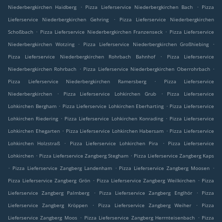
.
.
Niederbergkirchen Haidberg
Pizza Lieferservice Niederbergkirchen Bach
Pizza
.
Lieferservice Niederbergkirchen Gehring
Pizza Lieferservice Niederbergkirchen
.
.
Schoßbach
Pizza Lieferservice Niederbergkirchen Franzenseck
Pizza Lieferservice
.
.
Niederbergkirchen Wotzing
Pizza Lieferservice Niederbergkirchen Großhiebing
.
Pizza Lieferservice Niederbergkirchen Rohrbach Bahnhof
Pizza Lieferservice
.
.
Niederbergkirchen Rohrbach
Pizza Lieferservice Niederbergkirchen Oberrohrbach
.
Pizza Lieferservice Niederbergkirchen Ramersberg
Pizza Lieferservice
.
.
Niederbergkirchen
Pizza Lieferservice Lohkirchen Grub
Pizza Lieferservice
.
.
Lohkirchen Bergham
Pizza Lieferservice Lohkirchen Eberharting
Pizza Lieferservice
.
.
Lohkirchen Riedering
Pizza Lieferservice Lohkirchen Konrading
Pizza Lieferservice
.
.
Lohkirchen Ehegarten
Pizza Lieferservice Lohkirchen Habersam
Pizza Lieferservice
.
.
Lohkirchen Holzstraß
Pizza Lieferservice Lohkirchen Pira
Pizza Lieferservice
.
.
Lohkirchen
Pizza Lieferservice Zangberg Stegham
Pizza Lieferservice Zangberg Kaps
.
.
.
Pizza Lieferservice Zangberg Landenham
Pizza Lieferservice Zangberg Moosen
.
.
Pizza Lieferservice Zangberg Grön
Pizza Lieferservice Zangberg Weilkirchen
Pizza
.
.
Lieferservice Zangberg Palmberg
Pizza Lieferservice Zangberg Englhör
Pizza
.
.
Lieferservice Zangberg Kröppen
Pizza Lieferservice Zangberg Weiher
Pizza
.
.
Lieferservice Zangberg Moos
Pizza Lieferservice Zangberg Herrnteisenbach
Pizza