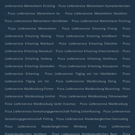
.
Lieferservice Mettenheim Ernsting
Pizza Lieferservice Mettenheim Gumattenkirchen
.
.
.
Pizza Lieferservice Mettenheim Au
Pizza Lieferservice Mettenheim Neufahrn
.
Pizza Lieferservice Mettenheim Hechfelden
Pizza Lieferservice Mettenheim Fisching
.
.
.
Pizza Lieferservice Mettenheim
Pizza Lieferservice Erharting Frixing
Pizza
.
.
Lieferservice Erharting Maxing
Pizza Lieferservice Erharting Schoßbach
Pizza
.
.
Lieferservice Erharting Rohrbach
Pizza Lieferservice Erharting Ödmühle
Pizza
.
.
Lieferservice Erharting Neuhäusl
Pizza Lieferservice Erharting Unterrohrbach
Pizza
.
.
Lieferservice Erharting Vorberg
Pizza Lieferservice Erharting Hochhaus
Pizza
.
.
Lieferservice Erharting Günzkofen
Pizza Lieferservice Erharting Kreuzpoint
Pizza
.
.
Lieferservice Erharting
Pizza Lieferservice Töging am Inn Höchfelden
Pizza
.
.
Lieferservice Töging am Inn
Pizza Lieferservice Waldkraiburg Ebing
Pizza
.
.
Lieferservice Waldkraiburg Pürten
Pizza Lieferservice Waldkraiburg Rausching
Pizza
.
.
Lieferservice Waldkraiburg Innthal
Pizza Lieferservice Waldkraiburg Föhrenwinkel
.
.
Pizza Lieferservice Waldkraiburg Sankt Erasmus
Pizza Lieferservice Waldkraiburg
.
Pizza Lieferservice Verwaltungsgemeinschaft Polling Unterflossing
Pizza Lieferservice
.
.
Verwaltungsgemeinschaft Polling
Pizza Lieferservice Niederbergkirchen Kainrading
.
Pizza Lieferservice Niederbergkirchen Wimberg
Pizza Lieferservice
.
.
Niederbergkirchen Haidberg
Pizza Lieferservice Niederbergkirchen Bach
Pizza