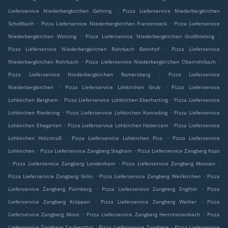
.
Lieferservice Niederbergkirchen Gehring
Pizza Lieferservice Niederbergkirchen
.
.
Schoßbach
Pizza Lieferservice Niederbergkirchen Franzenseck
Pizza Lieferservice
.
.
Niederbergkirchen Wotzing
Pizza Lieferservice Niederbergkirchen Großhiebing
.
Pizza Lieferservice Niederbergkirchen Rohrbach Bahnhof
Pizza Lieferservice
.
.
Niederbergkirchen Rohrbach
Pizza Lieferservice Niederbergkirchen Oberrohrbach
.
Pizza Lieferservice Niederbergkirchen Ramersberg
Pizza Lieferservice
.
.
Niederbergkirchen
Pizza Lieferservice Lohkirchen Grub
Pizza Lieferservice
.
.
Lohkirchen Bergham
Pizza Lieferservice Lohkirchen Eberharting
Pizza Lieferservice
.
.
Lohkirchen Riedering
Pizza Lieferservice Lohkirchen Konrading
Pizza Lieferservice
.
.
Lohkirchen Ehegarten
Pizza Lieferservice Lohkirchen Habersam
Pizza Lieferservice
.
.
Lohkirchen Holzstraß
Pizza Lieferservice Lohkirchen Pira
Pizza Lieferservice
.
.
Lohkirchen
Pizza Lieferservice Zangberg Stegham
Pizza Lieferservice Zangberg Kaps
.
.
.
Pizza Lieferservice Zangberg Landenham
Pizza Lieferservice Zangberg Moosen
.
.
Pizza Lieferservice Zangberg Grön
Pizza Lieferservice Zangberg Weilkirchen
Pizza
.
.
Lieferservice Zangberg Palmberg
Pizza Lieferservice Zangberg Englhör
Pizza
.
.
Lieferservice Zangberg Kröppen
Pizza Lieferservice Zangberg Weiher
Pizza
.
.
Lieferservice Zangberg Moos
Pizza Lieferservice Zangberg Herrnteisenbach
Pizza
.
.
Lieferservice Zangberg Taubenthal
Pizza Lieferservice Zangberg
Pizza Lieferservice