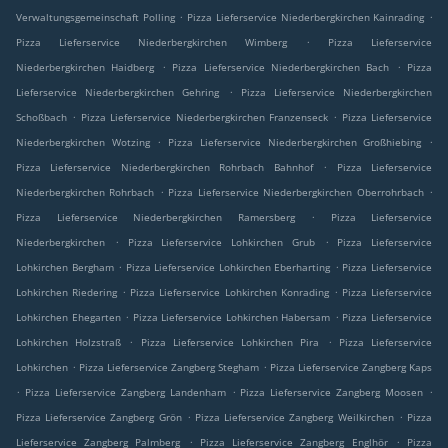
.
.
Verwaltungsgemeinschaft Polling
Pizza Lieferservice Niederbergkirchen Kainrading
.
Pizza Lieferservice Niederbergkirchen Wimberg
Pizza Lieferservice
.
.
Niederbergkirchen Haidberg
Pizza Lieferservice Niederbergkirchen Bach
Pizza
.
Lieferservice Niederbergkirchen Gehring
Pizza Lieferservice Niederbergkirchen
.
.
Schoßbach
Pizza Lieferservice Niederbergkirchen Franzenseck
Pizza Lieferservice
.
.
Niederbergkirchen Wotzing
Pizza Lieferservice Niederbergkirchen Großhiebing
.
Pizza Lieferservice Niederbergkirchen Rohrbach Bahnhof
Pizza Lieferservice
.
.
Niederbergkirchen Rohrbach
Pizza Lieferservice Niederbergkirchen Oberrohrbach
.
Pizza Lieferservice Niederbergkirchen Ramersberg
Pizza Lieferservice
.
.
Niederbergkirchen
Pizza Lieferservice Lohkirchen Grub
Pizza Lieferservice
.
.
Lohkirchen Bergham
Pizza Lieferservice Lohkirchen Eberharting
Pizza Lieferservice
.
.
Lohkirchen Riedering
Pizza Lieferservice Lohkirchen Konrading
Pizza Lieferservice
.
.
Lohkirchen Ehegarten
Pizza Lieferservice Lohkirchen Habersam
Pizza Lieferservice
.
.
Lohkirchen Holzstraß
Pizza Lieferservice Lohkirchen Pira
Pizza Lieferservice
.
.
Lohkirchen
Pizza Lieferservice Zangberg Stegham
Pizza Lieferservice Zangberg Kaps
.
.
.
Pizza Lieferservice Zangberg Landenham
Pizza Lieferservice Zangberg Moosen
.
.
Pizza Lieferservice Zangberg Grön
Pizza Lieferservice Zangberg Weilkirchen
Pizza
.
.
Lieferservice Zangberg Palmberg
Pizza Lieferservice Zangberg Englhör
Pizza