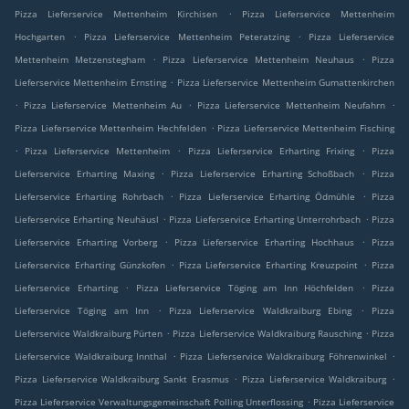
.
Pizza Lieferservice Mettenheim Kirchisen
Pizza Lieferservice Mettenheim
.
.
Hochgarten
Pizza Lieferservice Mettenheim Peteratzing
Pizza Lieferservice
.
.
Mettenheim Metzenstegham
Pizza Lieferservice Mettenheim Neuhaus
Pizza
.
Lieferservice Mettenheim Ernsting
Pizza Lieferservice Mettenheim Gumattenkirchen
.
.
.
Pizza Lieferservice Mettenheim Au
Pizza Lieferservice Mettenheim Neufahrn
.
Pizza Lieferservice Mettenheim Hechfelden
Pizza Lieferservice Mettenheim Fisching
.
.
.
Pizza Lieferservice Mettenheim
Pizza Lieferservice Erharting Frixing
Pizza
.
.
Lieferservice Erharting Maxing
Pizza Lieferservice Erharting Schoßbach
Pizza
.
.
Lieferservice Erharting Rohrbach
Pizza Lieferservice Erharting Ödmühle
Pizza
.
.
Lieferservice Erharting Neuhäusl
Pizza Lieferservice Erharting Unterrohrbach
Pizza
.
.
Lieferservice Erharting Vorberg
Pizza Lieferservice Erharting Hochhaus
Pizza
.
.
Lieferservice Erharting Günzkofen
Pizza Lieferservice Erharting Kreuzpoint
Pizza
.
.
Lieferservice Erharting
Pizza Lieferservice Töging am Inn Höchfelden
Pizza
.
.
Lieferservice Töging am Inn
Pizza Lieferservice Waldkraiburg Ebing
Pizza
.
.
Lieferservice Waldkraiburg Pürten
Pizza Lieferservice Waldkraiburg Rausching
Pizza
.
.
Lieferservice Waldkraiburg Innthal
Pizza Lieferservice Waldkraiburg Föhrenwinkel
.
.
Pizza Lieferservice Waldkraiburg Sankt Erasmus
Pizza Lieferservice Waldkraiburg
.
Pizza Lieferservice Verwaltungsgemeinschaft Polling Unterflossing
Pizza Lieferservice