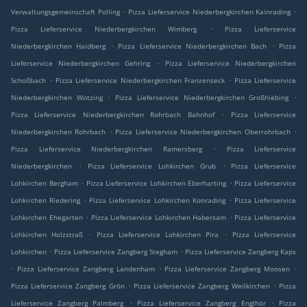
.
.
Verwaltungsgemeinschaft Polling
Pizza Lieferservice Niederbergkirchen Kainrading
.
Pizza Lieferservice Niederbergkirchen Wimberg
Pizza Lieferservice
.
.
Niederbergkirchen Haidberg
Pizza Lieferservice Niederbergkirchen Bach
Pizza
.
Lieferservice Niederbergkirchen Gehring
Pizza Lieferservice Niederbergkirchen
.
.
Schoßbach
Pizza Lieferservice Niederbergkirchen Franzenseck
Pizza Lieferservice
.
.
Niederbergkirchen Wotzing
Pizza Lieferservice Niederbergkirchen Großhiebing
.
Pizza Lieferservice Niederbergkirchen Rohrbach Bahnhof
Pizza Lieferservice
.
.
Niederbergkirchen Rohrbach
Pizza Lieferservice Niederbergkirchen Oberrohrbach
.
Pizza Lieferservice Niederbergkirchen Ramersberg
Pizza Lieferservice
.
.
Niederbergkirchen
Pizza Lieferservice Lohkirchen Grub
Pizza Lieferservice
.
.
Lohkirchen Bergham
Pizza Lieferservice Lohkirchen Eberharting
Pizza Lieferservice
.
.
Lohkirchen Riedering
Pizza Lieferservice Lohkirchen Konrading
Pizza Lieferservice
.
.
Lohkirchen Ehegarten
Pizza Lieferservice Lohkirchen Habersam
Pizza Lieferservice
.
.
Lohkirchen Holzstraß
Pizza Lieferservice Lohkirchen Pira
Pizza Lieferservice
.
.
Lohkirchen
Pizza Lieferservice Zangberg Stegham
Pizza Lieferservice Zangberg Kaps
.
.
.
Pizza Lieferservice Zangberg Landenham
Pizza Lieferservice Zangberg Moosen
.
.
Pizza Lieferservice Zangberg Grön
Pizza Lieferservice Zangberg Weilkirchen
Pizza
.
.
Lieferservice Zangberg Palmberg
Pizza Lieferservice Zangberg Englhör
Pizza