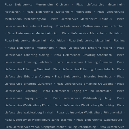
.
Pizza Lieferservice Mettenheim Kirchisen
Pizza Lieferservice Mettenheim
.
.
Hochgarten
Pizza Lieferservice Mettenheim Peteratzing
Pizza Lieferservice
.
.
Mettenheim Metzenstegham
Pizza Lieferservice Mettenheim Neuhaus
Pizza
.
Lieferservice Mettenheim Ernsting
Pizza Lieferservice Mettenheim Gumattenkirchen
.
.
.
Pizza Lieferservice Mettenheim Au
Pizza Lieferservice Mettenheim Neufahrn
.
Pizza Lieferservice Mettenheim Hechfelden
Pizza Lieferservice Mettenheim Fisching
.
.
.
Pizza Lieferservice Mettenheim
Pizza Lieferservice Erharting Frixing
Pizza
.
.
Lieferservice Erharting Maxing
Pizza Lieferservice Erharting Schoßbach
Pizza
.
.
Lieferservice Erharting Rohrbach
Pizza Lieferservice Erharting Ödmühle
Pizza
.
.
Lieferservice Erharting Neuhäusl
Pizza Lieferservice Erharting Unterrohrbach
Pizza
.
.
Lieferservice Erharting Vorberg
Pizza Lieferservice Erharting Hochhaus
Pizza
.
.
Lieferservice Erharting Günzkofen
Pizza Lieferservice Erharting Kreuzpoint
Pizza
.
.
Lieferservice Erharting
Pizza Lieferservice Töging am Inn Höchfelden
Pizza
.
.
Lieferservice Töging am Inn
Pizza Lieferservice Waldkraiburg Ebing
Pizza
.
.
Lieferservice Waldkraiburg Pürten
Pizza Lieferservice Waldkraiburg Rausching
Pizza
.
.
Lieferservice Waldkraiburg Innthal
Pizza Lieferservice Waldkraiburg Föhrenwinkel
.
.
Pizza Lieferservice Waldkraiburg Sankt Erasmus
Pizza Lieferservice Waldkraiburg
.
Pizza Lieferservice Verwaltungsgemeinschaft Polling Unterflossing
Pizza Lieferservice