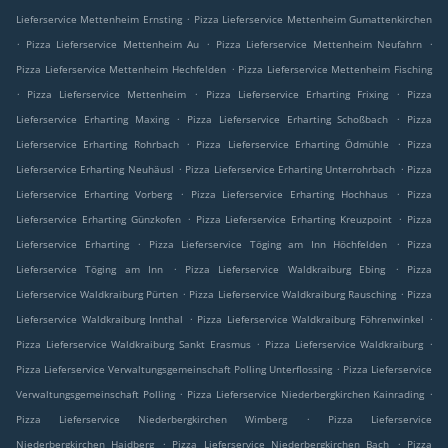
.
Lieferservice Mettenheim Ernsting
Pizza Lieferservice Mettenheim Gumattenkirchen
.
.
.
Pizza Lieferservice Mettenheim Au
Pizza Lieferservice Mettenheim Neufahrn
.
Pizza Lieferservice Mettenheim Hechfelden
Pizza Lieferservice Mettenheim Fisching
.
.
.
Pizza Lieferservice Mettenheim
Pizza Lieferservice Erharting Frixing
Pizza
.
.
Lieferservice Erharting Maxing
Pizza Lieferservice Erharting Schoßbach
Pizza
.
.
Lieferservice Erharting Rohrbach
Pizza Lieferservice Erharting Ödmühle
Pizza
.
.
Lieferservice Erharting Neuhäusl
Pizza Lieferservice Erharting Unterrohrbach
Pizza
.
.
Lieferservice Erharting Vorberg
Pizza Lieferservice Erharting Hochhaus
Pizza
.
.
Lieferservice Erharting Günzkofen
Pizza Lieferservice Erharting Kreuzpoint
Pizza
.
.
Lieferservice Erharting
Pizza Lieferservice Töging am Inn Höchfelden
Pizza
.
.
Lieferservice Töging am Inn
Pizza Lieferservice Waldkraiburg Ebing
Pizza
.
.
Lieferservice Waldkraiburg Pürten
Pizza Lieferservice Waldkraiburg Rausching
Pizza
.
.
Lieferservice Waldkraiburg Innthal
Pizza Lieferservice Waldkraiburg Föhrenwinkel
.
.
Pizza Lieferservice Waldkraiburg Sankt Erasmus
Pizza Lieferservice Waldkraiburg
.
Pizza Lieferservice Verwaltungsgemeinschaft Polling Unterflossing
Pizza Lieferservice
.
.
Verwaltungsgemeinschaft Polling
Pizza Lieferservice Niederbergkirchen Kainrading
.
Pizza Lieferservice Niederbergkirchen Wimberg
Pizza Lieferservice
.
.
Niederbergkirchen Haidberg
Pizza Lieferservice Niederbergkirchen Bach
Pizza