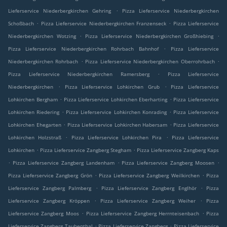
.
Lieferservice Niederbergkirchen Gehring
Pizza Lieferservice Niederbergkirchen
.
.
Schoßbach
Pizza Lieferservice Niederbergkirchen Franzenseck
Pizza Lieferservice
.
.
Niederbergkirchen Wotzing
Pizza Lieferservice Niederbergkirchen Großhiebing
.
Pizza Lieferservice Niederbergkirchen Rohrbach Bahnhof
Pizza Lieferservice
.
.
Niederbergkirchen Rohrbach
Pizza Lieferservice Niederbergkirchen Oberrohrbach
.
Pizza Lieferservice Niederbergkirchen Ramersberg
Pizza Lieferservice
.
.
Niederbergkirchen
Pizza Lieferservice Lohkirchen Grub
Pizza Lieferservice
.
.
Lohkirchen Bergham
Pizza Lieferservice Lohkirchen Eberharting
Pizza Lieferservice
.
.
Lohkirchen Riedering
Pizza Lieferservice Lohkirchen Konrading
Pizza Lieferservice
.
.
Lohkirchen Ehegarten
Pizza Lieferservice Lohkirchen Habersam
Pizza Lieferservice
.
.
Lohkirchen Holzstraß
Pizza Lieferservice Lohkirchen Pira
Pizza Lieferservice
.
.
Lohkirchen
Pizza Lieferservice Zangberg Stegham
Pizza Lieferservice Zangberg Kaps
.
.
.
Pizza Lieferservice Zangberg Landenham
Pizza Lieferservice Zangberg Moosen
.
.
Pizza Lieferservice Zangberg Grön
Pizza Lieferservice Zangberg Weilkirchen
Pizza
.
.
Lieferservice Zangberg Palmberg
Pizza Lieferservice Zangberg Englhör
Pizza
.
.
Lieferservice Zangberg Kröppen
Pizza Lieferservice Zangberg Weiher
Pizza
.
.
Lieferservice Zangberg Moos
Pizza Lieferservice Zangberg Herrnteisenbach
Pizza
.
.
Lieferservice Zangberg Taubenthal
Pizza Lieferservice Zangberg
Pizza Lieferservice