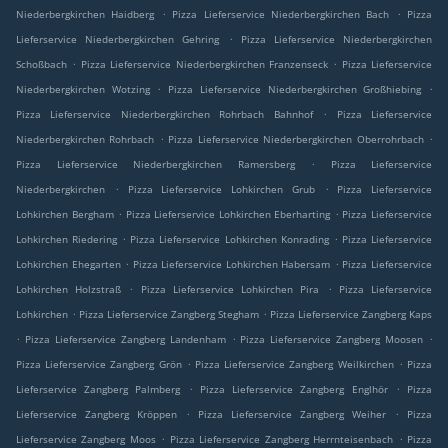
.
.
Niederbergkirchen Haidberg
Pizza Lieferservice Niederbergkirchen Bach
Pizza
.
Lieferservice Niederbergkirchen Gehring
Pizza Lieferservice Niederbergkirchen
.
.
Schoßbach
Pizza Lieferservice Niederbergkirchen Franzenseck
Pizza Lieferservice
.
.
Niederbergkirchen Wotzing
Pizza Lieferservice Niederbergkirchen Großhiebing
.
Pizza Lieferservice Niederbergkirchen Rohrbach Bahnhof
Pizza Lieferservice
.
.
Niederbergkirchen Rohrbach
Pizza Lieferservice Niederbergkirchen Oberrohrbach
.
Pizza Lieferservice Niederbergkirchen Ramersberg
Pizza Lieferservice
.
.
Niederbergkirchen
Pizza Lieferservice Lohkirchen Grub
Pizza Lieferservice
.
.
Lohkirchen Bergham
Pizza Lieferservice Lohkirchen Eberharting
Pizza Lieferservice
.
.
Lohkirchen Riedering
Pizza Lieferservice Lohkirchen Konrading
Pizza Lieferservice
.
.
Lohkirchen Ehegarten
Pizza Lieferservice Lohkirchen Habersam
Pizza Lieferservice
.
.
Lohkirchen Holzstraß
Pizza Lieferservice Lohkirchen Pira
Pizza Lieferservice
.
.
Lohkirchen
Pizza Lieferservice Zangberg Stegham
Pizza Lieferservice Zangberg Kaps
.
.
.
Pizza Lieferservice Zangberg Landenham
Pizza Lieferservice Zangberg Moosen
.
.
Pizza Lieferservice Zangberg Grön
Pizza Lieferservice Zangberg Weilkirchen
Pizza
.
.
Lieferservice Zangberg Palmberg
Pizza Lieferservice Zangberg Englhör
Pizza
.
.
Lieferservice Zangberg Kröppen
Pizza Lieferservice Zangberg Weiher
Pizza
.
.
Lieferservice Zangberg Moos
Pizza Lieferservice Zangberg Herrnteisenbach
Pizza