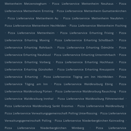
.
.
Mettenheim Metzenstegham
Pizza Lieferservice Mettenheim Neuhaus
Pizza
.
Lieferservice Mettenheim Ernsting
Pizza Lieferservice Mettenheim Gumattenkirchen
.
.
.
Pizza Lieferservice Mettenheim Au
Pizza Lieferservice Mettenheim Neufahrn
.
Pizza Lieferservice Mettenheim Hechfelden
Pizza Lieferservice Mettenheim Fisching
.
.
.
Pizza Lieferservice Mettenheim
Pizza Lieferservice Erharting Frixing
Pizza
.
.
Lieferservice Erharting Maxing
Pizza Lieferservice Erharting Schoßbach
Pizza
.
.
Lieferservice Erharting Rohrbach
Pizza Lieferservice Erharting Ödmühle
Pizza
.
.
Lieferservice Erharting Neuhäusl
Pizza Lieferservice Erharting Unterrohrbach
Pizza
.
.
Lieferservice Erharting Vorberg
Pizza Lieferservice Erharting Hochhaus
Pizza
.
.
Lieferservice Erharting Günzkofen
Pizza Lieferservice Erharting Kreuzpoint
Pizza
.
.
Lieferservice Erharting
Pizza Lieferservice Töging am Inn Höchfelden
Pizza
.
.
Lieferservice Töging am Inn
Pizza Lieferservice Waldkraiburg Ebing
Pizza
.
.
Lieferservice Waldkraiburg Pürten
Pizza Lieferservice Waldkraiburg Rausching
Pizza
.
.
Lieferservice Waldkraiburg Innthal
Pizza Lieferservice Waldkraiburg Föhrenwinkel
.
.
Pizza Lieferservice Waldkraiburg Sankt Erasmus
Pizza Lieferservice Waldkraiburg
.
Pizza Lieferservice Verwaltungsgemeinschaft Polling Unterflossing
Pizza Lieferservice
.
.
Verwaltungsgemeinschaft Polling
Pizza Lieferservice Niederbergkirchen Kainrading
.
Pizza Lieferservice Niederbergkirchen Wimberg
Pizza Lieferservice